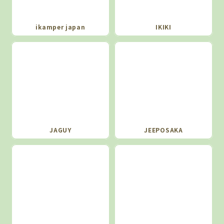
ikamper japan
IKIKI
JAGUY
JEEPOSAKA