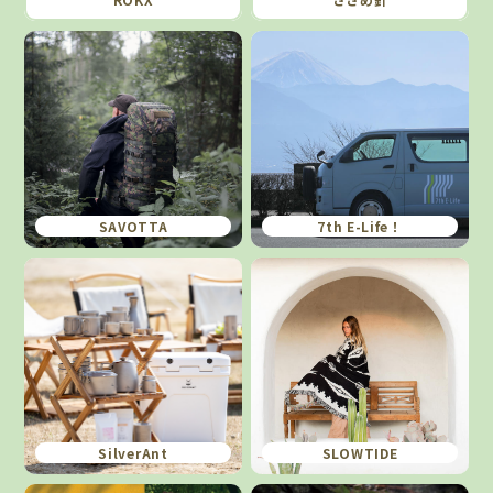
SAVOTTA
7th E-Life！
SilverAnt
SLOWTIDE