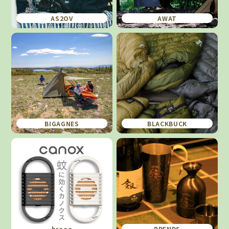
AS2OV
AWAT
BIGAGNES
BLACKBUCK
braaa
BRENDS