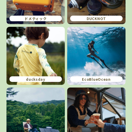
ドメティック
DUCKNOT
ducksday
EcoBlueOcean