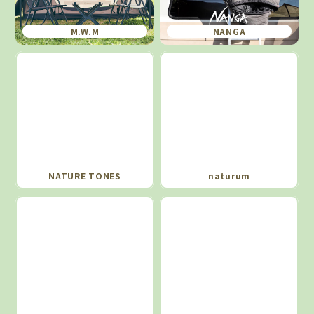
M.W.M
NANGA
NATURE TONES
naturum