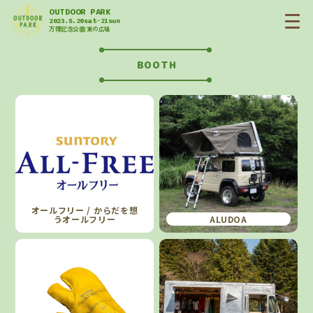
OUTDOOR PARK
2023.5.20sat-21sun
万博記念公園 東の広場
BOOTH
オールフリー / からだを想
うオールフリー
ALUDOA