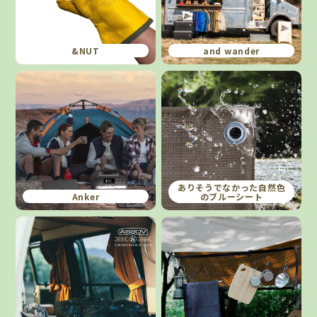
&NUT
and wander
ありそうでなかった自然色
Anker
のブルーシート