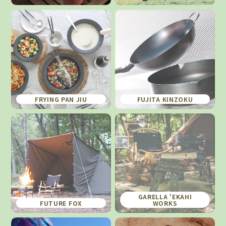
FRYING PAN JIU
FUJITA KINZOKU
GARELLA 'EKAHI
FUTURE FOX
WORKS