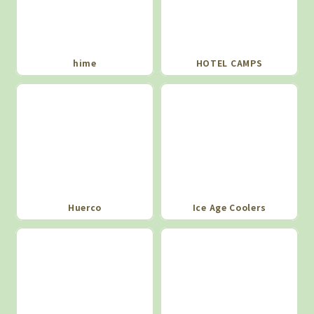
hime
HOTEL CAMPS
Huerco
Ice Age Coolers