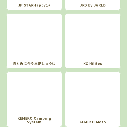
JP STARHappy1+
JRD by JARLD
肉と魚に合う黒糖しょうゆ
KC Hilites
KEMEKO Camping
System
KEMEKO Moto