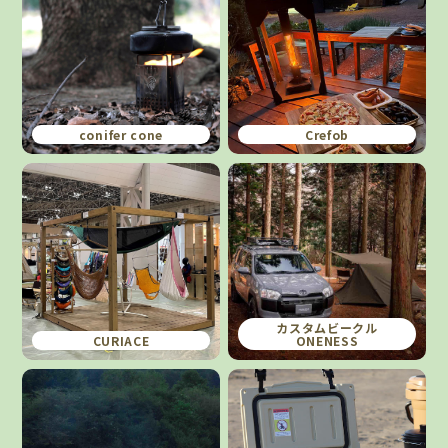
conifer cone
Crefob
カスタムビークル
CURIACE
ONENESS