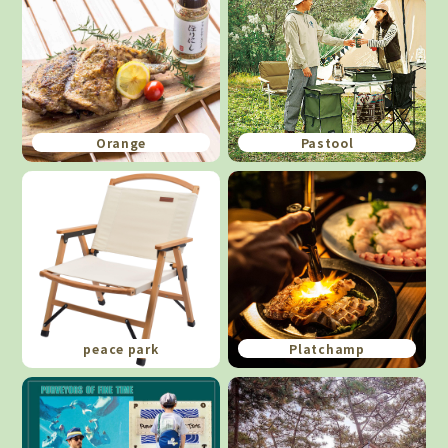
Orange
Pastool
peace park
Platchamp