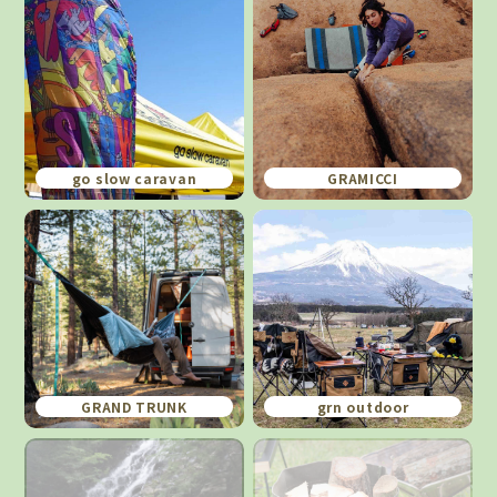
go slow caravan
GRAMICCI
GRAND TRUNK
grn outdoor