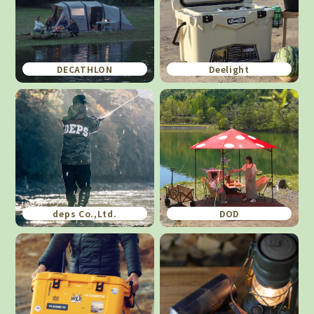
DECATHLON
Deelight
deps Co.,Ltd.
DOD