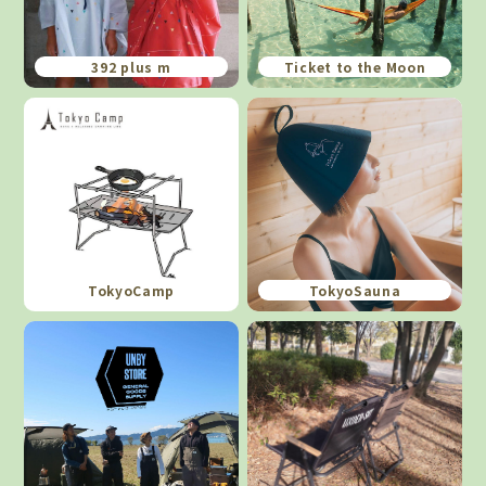
392 plus m
Ticket to the Moon
TokyoCamp
TokyoSauna