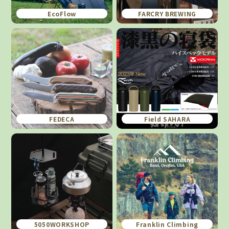
EcoFlow
FARCRY BREWING
FEDECA
Field SAHARA
5050WORKSHOP
Franklin Climbing