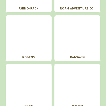
RHINO-RACK
ROAM ADVENTURE CO.
ROBENS
RobSnow
ROKX
ささめ針