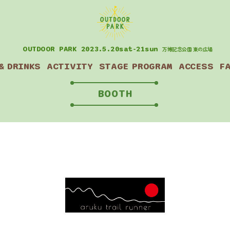
OUTDOOR PARK
2023.5.20sat-21sun
万博記念公園 東の広場
&
DRINKS
ACTIVITY
STAGE
PROGRAM
ACCESS
F
BOOTH