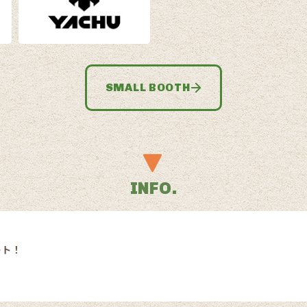
SMALL BOOTH
INFO.
ート！