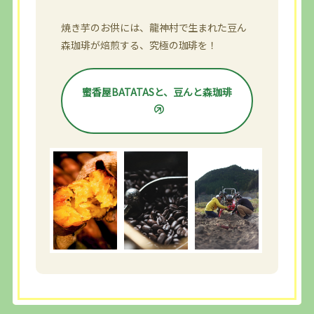
焼き芋のお供には、龍神村で生まれた豆ん
森珈琲が焙煎する、究極の珈琲を！
蜜香屋BATATASと、豆んと森珈琲