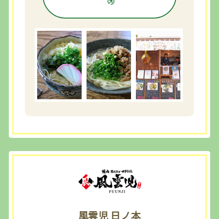
風雲児 日ノ本