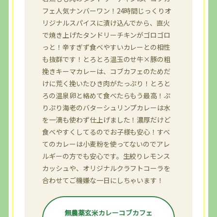
フェ人気ナンバーワン！24時間じっくりオ
リジナルスパイスに漬け込んでから、直火
で焼き上げたタンドリーチキンがゴロゴロ
っと！辛すぎず食べやすいカレーとの相性
も抜群です！とろとろ温玉のせ牛×豚の粗
挽きキーマカレーは、コブカフェのためだ
けに荒く挽いたひき肉がたっぷり！とろと
ろの温泉卵と絡めて食べたらもう最高！ぷ
りぷり海老のバターシュリンプカレーは水
を一滴も使わず仕上げました！濃厚だけど
食べやすくしてるのでお子様も安心！すべ
てのカレーは小麦粉を使ってないのでアレ
ルギーの方でも安心です。生絞りレモンス
カッシュや、オリジナルクラフトコーラを
合わせてご機嫌な一日にしちゃいます！
無農薬玄米カレーコブカフェ